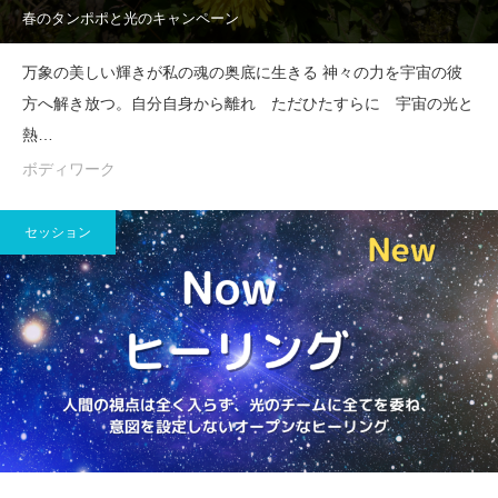
春のタンポポと光のキャンペーン
万象の美しい輝きが私の魂の奥底に生きる 神々の力を宇宙の彼
方へ解き放つ。自分自身から離れ ただひたすらに 宇宙の光と
熱…
ボディワーク
セッション